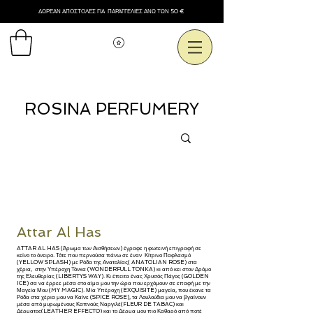
ΔΩΡΕΑΝ ΑΠΟΣΤΟΛΕΣ ΓΙΑ ΠΑΡΑΓΓΕΛΙΕΣ ΑΝΩ ΤΩΝ 50 €
Εμφάνιση πόντων
ROSINA PERFUMERY
Attar Al Has
ATTAR AL HAS (Άρωμα των Αισθήσεων) έγραφε η φωτεινή επιγραφή σε
κείνο το όνειρο. Τότε που περνούσα πάνω σε έναν Κίτρινο Παφλασμό
(YELLOW SPLASH) με Ρόδα της Ανατολίας( ANATOLIAN ROSE) στα
χέρια, στην Υπέροχη Τόνκα (WONDERFULL TONKA) κι από κει στον Δρόμο
της Ελευθερίας (LIBERTYS WAY). Κι έπειτα ένας Χρυσός Πάγος (GOLDEN
ICE) σα να έρρεε μέσα στο αίμα μου την ώρα που ερχόμουν σε επαφή με την
Μαγεία Μου (MY MAGIC). Μία Υπέροχη (EXQUISITE) μαγεία, που έκανε τα
Ρόδα στα χέρια μου να Καίνε (SPICE ROSE), τα Λουλούδια μου να βγαίνουν
μέσα από μυρωμένους Καπνούς Ναργιλέ(FLEUR DE TABAC) και
Δέρματος(LEATHER EFFECTO) και το Δέρμα μου πιο Καθαρό από ποτέ