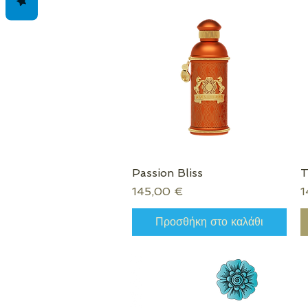
Passion Bliss
Γρήγορη προβολή
T
Τιμή
Τ
145,00 €
1
Προσθήκη στο καλάθι