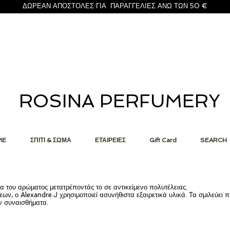
ΔΩΡΕΑΝ ΑΠΟΣΤΟΛΕΣ ΓΙΑ ΠΑΡΑΓΓΕΛΙΕΣ ΑΝΩ ΤΩΝ 50 €
ROSINA PERFUMERY
ME
ΣΠΙΤΙ & ΣΩΜΑ
ΕΤΑΙΡΕΙΕΣ
Gift Card
SEARCH
α του αρώματος μετατρέποντάς το σε αντικείμενο πολυτέλειας.
ων, ο Alexandre.J χρησιμοποιεί ασυνήθιστα εξαιρετικά υλικά. Τα σμιλεύει πι
ν συναισθήματα.