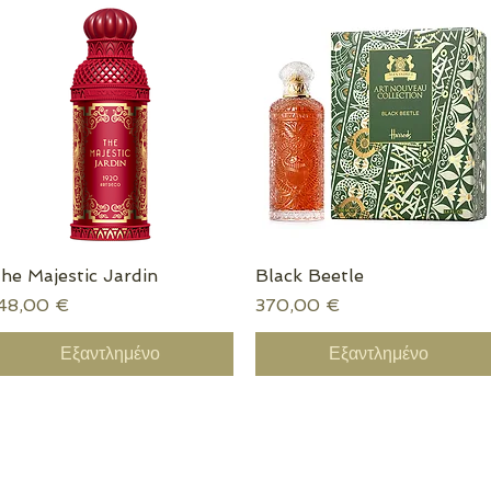
he Majestic Jardin
Γρήγορη προβολή
Black Beetle
Γρήγορη προβολή
ιμή
Τιμή
48,00 €
370,00 €
Εξαντλημένο
Εξαντλημένο
Ο λογαριασμός μου
© ROSINA PERFUMERY
Καροτσάκι
Γιαννιτσοπούλου 6, Γλυφάδα
Δωροκάρτα
16674, Αθήνα, Ελλάδα
Ιστορία
NICHE PERFUMES