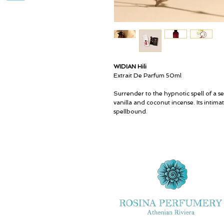
WIDIAN Hili
Extrait De Parfum 50ml
Surrender to the hypnotic spell of a s
vanilla and coconut incense. Its intim
spellbound.