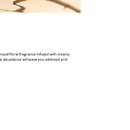
ensual floral fragrance infused with creamy
ate decadence will leave you addicted and
Ο λογαριασμός μου
© ROSINA PERFUMERY
Καροτσάκι
Γιαννιτσοπούλου 6, Γλυφάδα
Δωροκάρτα
16674, Αθήνα, Ελλάδα
Ιστορία
NICHE PERFUMES
Επικοινωνήστε μαζί μας
rosinaperfumery@gmail.com
Η μπουτίκ μας
+302130232875