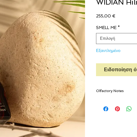
WIDIAN Hil
Τιμή
255,00 €
SMELL ME
*
Επιλογή
Εξαντλημένο
Ειδοποίηση ότ
Olfactory Notes
Top notes
Bergamot, pink peppe
Middle notes
Jasmine, tuberose, ylan
Base notes
Amber, vanilla, coconut
wood, and tobacco lea