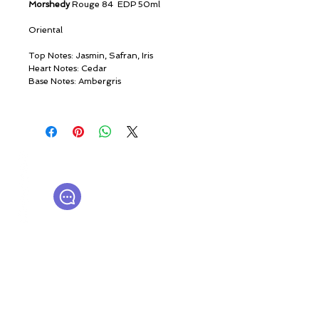
Morshedy
Rouge 84 EDP 50ml
Oriental
Top Notes: Jasmin, Safran, Iris
Heart Notes: Cedar
Base Notes: Ambergris
© ROSINA PERFUMERY
Γιαννιτσοπούλου 6, Γλυφάδα
16674, Αθήνα, Ελλάδα
NICHE PERFUMES
rosinaperfumery@gmail.com
+302130232875
Ο λογαριασμός μου
Καροτσάκι
Δωροκάρτα
Ιστορία
Επικοινωνήστε μαζί μας
Η μπουτίκ μας