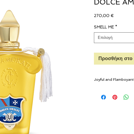
DOLCE AM
Τιμή
270,00 €
SMELL ME
*
Επιλογή
Προσθήκη στο 
Joyful and Flamboyant
A romantic perfume flo
carrying along stories 
South of chaotic and fa
craggy Amalfi Coast has
Roman times.
The Amalfi Coast is a 
and gripping drama: co
in a stunning vertical s
towns and lush forests.