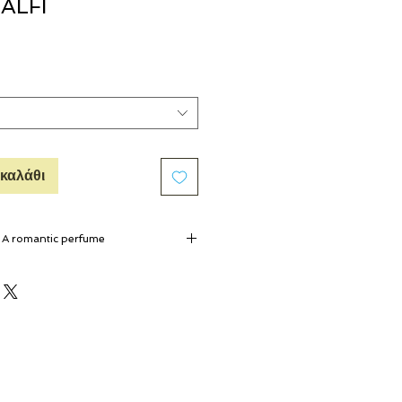
ALFI
καλάθι
 A romantic perfume
ws throughout the old roads of Amalfi,
and memories of a timeless place.
scinating Naples, the vertiginous and
 been a magnet for visitors since
beguiling combination of great beauty
astal mountains plunge into the sea
cene of precipitous crags, picturesque