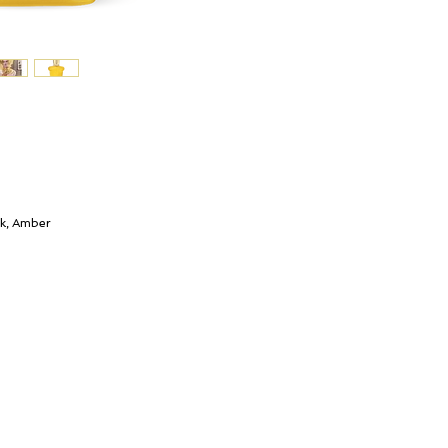
sk, Amber
Ο λογαριασμός μου
© ROSINA PERFUMERY
Καροτσάκι
Γιαννιτσοπούλου 6, Γλυφάδα
Δωροκάρτα
16674, Αθήνα, Ελλάδα
Ιστορία
NICHE PERFUMES
Επικοινωνήστε μαζί μας
rosinaperfumery@gmail.com
Η μπουτίκ μας
+302130232875