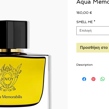
Aqua Memor
Τιμή
160,00 €
SMELL ME
*
Επιλογή
Προσθήκη στο 
Description
At first comes a wave o
zest, a lively bouquet t
grapefruit, pink peppe
lead. Pepper and violet 
note. A powerful wave 
vetiver, rounded out 
musk, rests on an "ind