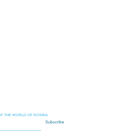
Οροι και Προϋποθέσεις
Παράδοση και επιστροφές
Αποστολή
Πολιτική Απορρήτου
Έντυπο πληρωμής
Ιδιωτική Σελίδα
Εγγραφείτε
OF THE WORLD OF ROSINA
Subscribe