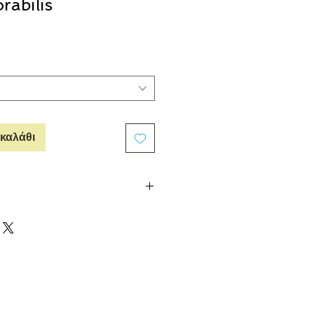
abilis
καλάθι
f clementine poised between fruit and
inged with bittersweet green notes, with
rcorn and bitter orange sharing the
delicately veil a decidedly fruity top
of cedarwood a delicate wisp of
by creamy sandalwood and intense
elible" amber wood base.